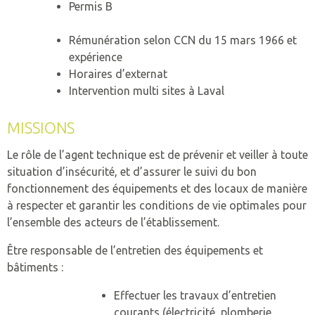
Permis B
ESPACE ENTREPRISES
ADMISSION
MISSION
NOS PARTENAIRES
LEXIQUE
SCOLARISER
L’HÉBERGEMENT ET ACCOMPAGNEMENT
INDEX EGALITÉ PROFESSIONNELLE
PRESTATIONS
CONTACTEZ-NOUS
Rémunération selon CCN du 15 mars 1966 et
LEXIQUE UNAPEI
ÉTABLISSEMENTS
ADMISSION
MISSION
PRÉSENTATION DES PRESTATIONS
expérience
TRAVAILLER
LE TRAVAIL ADAPTÉ
AIDE À L’INSERTION EN ENTREPRISE
NOS COORDONNÉES
ADULTES
Horaires d’externat
UEM – ECOLE MATERNELLE
LEXIQUE UNAPEI
PROFESSIONNELS
ÉTABLISSEMENTS
ADMISSION
MISSION
HORTICULTURE
Intervention multi sites à Laval
LA RETRAITE
LE TRAVAIL PROTÉGÉ
POLITIQUE FISCALE
PLAINTE ET RÉCLAMATION
FAMILLES
CAFS CENTRE D’ACCUEIL F
C2A
LEXIQUE UNAPEI
PROFESSIONNELS
ÉTABLISSEMENTS
RECRUTEMENT
MISSION
MENUISERIE
MISSIONS
HABITER
TAXE D’APPRENTISSAGE
COMITÉ ETHIQUE
ENFANTS
SATED CHÂTEAU GONTIE
C2A
LOGAC BECK
PROFESSIONNELS
ENTREPRISES ADAPTÉES
ADMISSION
SOUS-TRAITANCE INDUSTRIELLE
Le rôle de l’agent technique est de prévenir et veiller à toute
NOUS AUSSI – DÉLÉGATION DÉPARTEMENTA
FAIRE UN DON
situation d’insécurité, et d’assurer le suivi du bon
SEES – IME JB MESSAGER
F.A.M. L’ETAPE
PROFESSIONNELS
ÉTABLISSEMENTS
NETTOYAGE INDUSTRIEL
fonctionnement des équipements et des locaux de manière
ADHÉSION
SEES – IME LA MAILLARDI
LOGAC LA MAZURE
SAESAT
à respecter et garantir les conditions de vie optimales pour
PROFESSIONNELS
INTERVENTION EN ENTREPRISE
l’ensemble des acteurs de l’établissement.
SIPFP – IME JB MESSAGER
RESIDENCE DU 8 MAI
ESAT « LES ESPACES »
RESTAURATION
Être responsable de l’entretien des équipements et
bâtiments :
SIPFP – IME LA MAILLARD
RÉSIDENCE LA MAZURE
ESAT « LE GÉNETEIL »
TRAITEUR
Effectuer les travaux d’entretien
SESSAD LAVAL
SAVS
TOUCHES GOURMANDES
courants (électricité, plomberie,