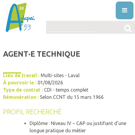
Skip
to
content
ENTREPRISES
AGENT·E TECHNIQUE
L’ASSOCIATION
PRÉSENTATION
LE HANDICAP MENTAL
Lieu de travail :
Multi-sites - Laval
PROJET ASSOCIATIF
DÉFINITION
À pourvoir le :
01/08/2026
ACTUALITÉS
Type de contrat :
CDI - temps complet
STRUCTURE ORGANISATIONNELLE
ORIGINE
Rémunération :
Selon CCNT du 15 mars 1966
VOS DROITS ET AIDES
ÉTABLISSEMENTS
DIAGNOSTIC
AIDES
PROFIL RECHERCHÉ
NOS PRESTATIONS ET SERVICES
LA VIE ASSOCIATIVE
VIVRE AVEC
DROITS
L’ÉDUCATION SPÉCIALISÉE ET PRÉPROFESS
Diplôme : Niveau IV – CAP ou justifiant d’une
TRAVAILLER À L’ADAPEI53
longue pratique du métier
INFO’ASSO
MISSION
PUBLICATIONS
FAQ
RECONNAITRE LE HANDICAP
L’ACCUEIL DE JOUR
OFFRES D’EMPLOI