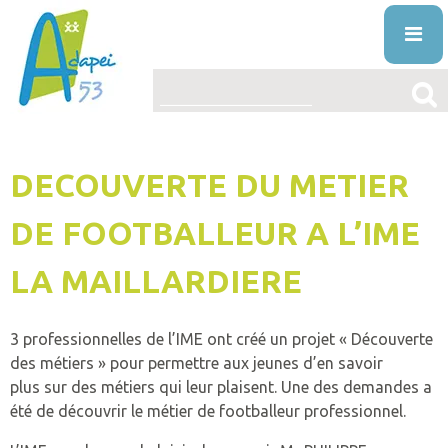
Skip
to
content
ENTREPRISES
DECOUVERTE DU METIER
L’ASSOCIATION
PRÉSENTATION
DE FOOTBALLEUR A L’IME
LE HANDICAP MENTAL
PROJET ASSOCIATIF
DÉFINITION
LA MAILLARDIERE
ACTUALITÉS
STRUCTURE ORGANISATIONNELLE
ORIGINE
VOS DROITS ET AIDES
3 professionnelles de l’IME ont créé un projet « Découverte
ÉTABLISSEMENTS
DIAGNOSTIC
AIDES
des métiers » pour permettre aux jeunes d’en savoir
NOS PRESTATIONS ET SERVICES
plus sur des métiers qui leur plaisent. Une des demandes a
LA VIE ASSOCIATIVE
VIVRE AVEC
DROITS
L’ÉDUCATION SPÉCIALISÉE ET PRÉPROFESS
été de découvrir le métier de footballeur professionnel.
TRAVAILLER À L’ADAPEI53
INFO’ASSO
MISSION
PUBLICATIONS
FAQ
RECONNAITRE LE HANDICAP
L’ACCUEIL DE JOUR
OFFRES D’EMPLOI