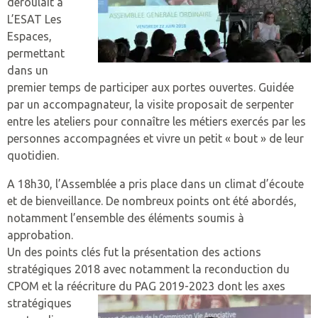
déroulait à
ESPACE ENTREPRISES
L’ESAT Les
ADMISSION
MISSION
NOS PARTENAIRES
LEXIQUE
SCOLARISER
L’HÉBERGEMENT ET ACCOMPAGNEMENT
INDEX EGALITÉ PROFESSIONNELLE
PRESTATIONS
Espaces,
CONTACTEZ-NOUS
permettant
LEXIQUE UNAPEI
ÉTABLISSEMENTS
ADMISSION
MISSION
PRÉSENTATION DES PRESTATIONS
TRAVAILLER
LE TRAVAIL ADAPTÉ
AIDE À L’INSERTION EN ENTREPRISE
NOS COORDONNÉES
dans un
ADULTES
UEM – ECOLE MATERNELLE
LEXIQUE UNAPEI
PROFESSIONNELS
ÉTABLISSEMENTS
ADMISSION
MISSION
HORTICULTURE
premier temps de participer aux portes ouvertes. Guidée
LA RETRAITE
LE TRAVAIL PROTÉGÉ
POLITIQUE FISCALE
PLAINTE ET RÉCLAMATION
FAMILLES
par un accompagnateur, la visite proposait de serpenter
CAFS CENTRE D’ACCUEIL F
C2A
LEXIQUE UNAPEI
PROFESSIONNELS
ÉTABLISSEMENTS
RECRUTEMENT
MISSION
MENUISERIE
entre les ateliers pour connaître les métiers exercés par les
HABITER
TAXE D’APPRENTISSAGE
COMITÉ ETHIQUE
ENFANTS
personnes accompagnées et vivre un petit « bout » de leur
SATED CHÂTEAU GONTIE
C2A
LOGAC BECK
PROFESSIONNELS
ENTREPRISES ADAPTÉES
ADMISSION
SOUS-TRAITANCE INDUSTRIELLE
quotidien.
NOUS AUSSI – DÉLÉGATION DÉPARTEMENTA
FAIRE UN DON
SEES – IME JB MESSAGER
F.A.M. L’ETAPE
PROFESSIONNELS
ÉTABLISSEMENTS
NETTOYAGE INDUSTRIEL
A 18h30, l’Assemblée a pris place dans un climat d’écoute
ADHÉSION
et de bienveillance. De nombreux points ont été abordés,
SEES – IME LA MAILLARDI
LOGAC LA MAZURE
SAESAT
PROFESSIONNELS
INTERVENTION EN ENTREPRISE
notamment l’ensemble des éléments soumis à
approbation.
SIPFP – IME JB MESSAGER
RESIDENCE DU 8 MAI
ESAT « LES ESPACES »
RESTAURATION
Un des points clés fut la présentation des actions
stratégiques 2018 avec notamment la reconduction du
SIPFP – IME LA MAILLARD
RÉSIDENCE LA MAZURE
ESAT « LE GÉNETEIL »
TRAITEUR
CPOM et la réécriture du PAG 2019-2023
dont les axes
SESSAD LAVAL
SAVS
TOUCHES GOURMANDES
stratégiques