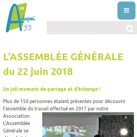
Skip
to
content
ENTREPRISES
L’ASSEMBLÉE GÉNÉRALE
L’ASSOCIATION
PRÉSENTATION
du 22 juin 2018
LE HANDICAP MENTAL
PROJET ASSOCIATIF
DÉFINITION
ACTUALITÉS
Un joli moment de partage et d’échange !
STRUCTURE ORGANISATIONNELLE
ORIGINE
VOS DROITS ET AIDES
Plus de 150 personnes étaient présentes pour découvrir
l’ensemble du travail effectué
en 2017 par notre
ÉTABLISSEMENTS
DIAGNOSTIC
AIDES
NOS PRESTATIONS ET SERVICES
Association.
LA VIE ASSOCIATIVE
VIVRE AVEC
DROITS
L’ÉDUCATION SPÉCIALISÉE ET PRÉPROFESS
L’Assemblée
TRAVAILLER À L’ADAPEI53
Générale se
INFO’ASSO
MISSION
PUBLICATIONS
FAQ
RECONNAITRE LE HANDICAP
L’ACCUEIL DE JOUR
OFFRES D’EMPLOI