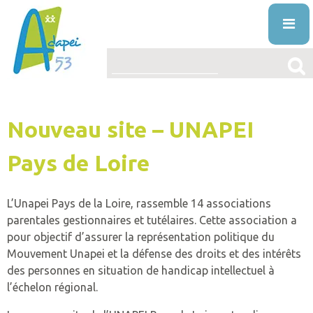
Skip
to
content
ENTREPRISES
Nouveau site – UNAPEI
L’ASSOCIATION
PRÉSENTATION
Pays de Loire
LE HANDICAP MENTAL
PROJET ASSOCIATIF
DÉFINITION
ACTUALITÉS
L’Unapei Pays de la Loire, rassemble 14 associations
STRUCTURE ORGANISATIONNELLE
ORIGINE
parentales gestionnaires et tutélaires. Cette association a
VOS DROITS ET AIDES
pour objectif d’assurer la représentation politique du
ÉTABLISSEMENTS
DIAGNOSTIC
AIDES
Mouvement Unapei et la défense des droits et des intérêts
NOS PRESTATIONS ET SERVICES
des personnes en situation de handicap intellectuel à
LA VIE ASSOCIATIVE
VIVRE AVEC
DROITS
L’ÉDUCATION SPÉCIALISÉE ET PRÉPROFESS
l’échelon régional.
TRAVAILLER À L’ADAPEI53
INFO’ASSO
MISSION
PUBLICATIONS
FAQ
RECONNAITRE LE HANDICAP
L’ACCUEIL DE JOUR
OFFRES D’EMPLOI