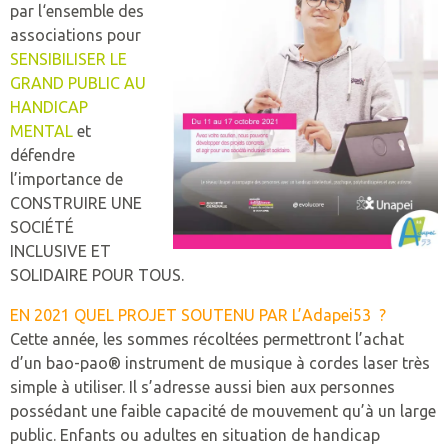
ESPACE ENTREPRISES
par l‘ensemble des
ADMISSION
MISSION
associations pour
NOS PARTENAIRES
LEXIQUE
SCOLARISER
L’HÉBERGEMENT ET ACCOMPAGNEMENT
INDEX EGALITÉ PROFESSIONNELLE
PRESTATIONS
CONTACTEZ-NOUS
SENSIBILISER LE
LEXIQUE UNAPEI
ÉTABLISSEMENTS
ADMISSION
MISSION
PRÉSENTATION DES PRESTATIONS
GRAND PUBLIC AU
TRAVAILLER
LE TRAVAIL ADAPTÉ
AIDE À L’INSERTION EN ENTREPRISE
NOS COORDONNÉES
ADULTES
HANDICAP
UEM – ECOLE MATERNELLE
LEXIQUE UNAPEI
PROFESSIONNELS
ÉTABLISSEMENTS
ADMISSION
MISSION
HORTICULTURE
MENTAL
et
LA RETRAITE
LE TRAVAIL PROTÉGÉ
POLITIQUE FISCALE
PLAINTE ET RÉCLAMATION
FAMILLES
défendre
CAFS CENTRE D’ACCUEIL F
C2A
LEXIQUE UNAPEI
PROFESSIONNELS
ÉTABLISSEMENTS
RECRUTEMENT
MISSION
MENUISERIE
HABITER
TAXE D’APPRENTISSAGE
COMITÉ ETHIQUE
l’importance de
ENFANTS
SATED CHÂTEAU GONTIE
C2A
LOGAC BECK
CONSTRUIRE UNE
PROFESSIONNELS
ENTREPRISES ADAPTÉES
ADMISSION
SOUS-TRAITANCE INDUSTRIELLE
NOUS AUSSI – DÉLÉGATION DÉPARTEMENTA
SOCIÉTÉ
FAIRE UN DON
SEES – IME JB MESSAGER
F.A.M. L’ETAPE
INCLUSIVE ET
PROFESSIONNELS
ÉTABLISSEMENTS
NETTOYAGE INDUSTRIEL
SOLIDAIRE POUR TOUS.
ADHÉSION
SEES – IME LA MAILLARDI
LOGAC LA MAZURE
SAESAT
PROFESSIONNELS
INTERVENTION EN ENTREPRISE
EN 2021 QUEL PROJET SOUTENU PAR L’Adapei53 ?
SIPFP – IME JB MESSAGER
RESIDENCE DU 8 MAI
ESAT « LES ESPACES »
Cette année, les sommes récoltées permettront l’achat
RESTAURATION
d’un bao-pao® instrument de musique à cordes laser très
SIPFP – IME LA MAILLARD
RÉSIDENCE LA MAZURE
ESAT « LE GÉNETEIL »
TRAITEUR
simple à utiliser. Il s’adresse aussi bien aux personnes
possédant une faible capacité de mouvement qu’à un large
SESSAD LAVAL
SAVS
TOUCHES GOURMANDES
public. Enfants ou adultes en situation de handicap