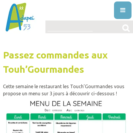
Skip
to
content
ENTREPRISES
Passez commandes aux
L’ASSOCIATION
PRÉSENTATION
Touh’Gourmandes
LE HANDICAP MENTAL
PROJET ASSOCIATIF
DÉFINITION
ACTUALITÉS
Cette semaine le restaurant les Touch’Gourmandes vous
STRUCTURE ORGANISATIONNELLE
ORIGINE
propose un menu sur 3 jours à découvrir ci-dessous !
VOS DROITS ET AIDES
ÉTABLISSEMENTS
DIAGNOSTIC
AIDES
NOS PRESTATIONS ET SERVICES
LA VIE ASSOCIATIVE
VIVRE AVEC
DROITS
L’ÉDUCATION SPÉCIALISÉE ET PRÉPROFESS
TRAVAILLER À L’ADAPEI53
INFO’ASSO
MISSION
PUBLICATIONS
FAQ
RECONNAITRE LE HANDICAP
L’ACCUEIL DE JOUR
OFFRES D’EMPLOI