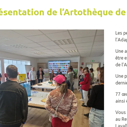
ésentation de l’Artothèque de
Les p
l’Ada
Une a
être 
de l’
Une p
derni
77
œu
ainsi 
Vous 
au Re
Laval