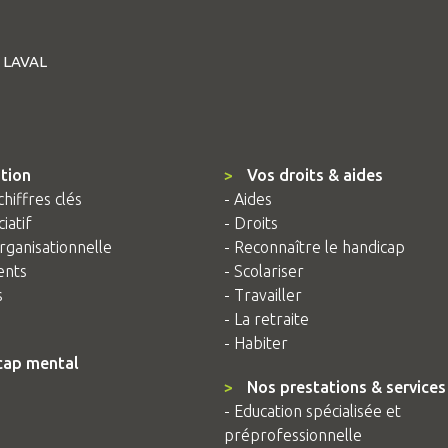
4 LAVAL
tion
>
Vos droits & aides
chiffres clés
- Aides
iatif
- Droits
rganisationnelle
- Reconnaître le handicap
ents
- Scolariser
s
- Travailler
- La retraite
- Habiter
cap mental
>
Nos prestations & services
- Education spécialisée et
préprofessionnelle