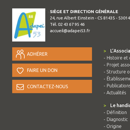
SIÈGE ET DIRECTION GÉNÉRALE
">
24, rue Albert Einstein - CS 81435 - 5301
Tél. 02 43 67 95 46
accueil@adapei53.fr
>
L’Associa
ADHÉRER
- Histoire et 
- Projet assoc
FAIRE UN DON
- Structure o
- Établissem
- Publication
CONTACTEZ-NOUS
- Actualités
>
Le handi
- Définition
- Diagnostic
- Origine