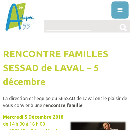
Skip
to
content
ENTREPRISES
RENCONTRE FAMILLES
L’ASSOCIATION
PRÉSENTATION
SESSAD de LAVAL – 5
LE HANDICAP MENTAL
PROJET ASSOCIATIF
DÉFINITION
décembre
ACTUALITÉS
STRUCTURE ORGANISATIONNELLE
ORIGINE
VOS DROITS ET AIDES
La direction et l’équipe du SESSAD de Laval ont le plaisir de
ÉTABLISSEMENTS
DIAGNOSTIC
AIDES
vous convier à une
rencontre famille
NOS PRESTATIONS ET SERVICES
LA VIE ASSOCIATIVE
VIVRE AVEC
DROITS
L’ÉDUCATION SPÉCIALISÉE ET PRÉPROFESS
Mercredi 5 Décembre 2018
TRAVAILLER À L’ADAPEI53
de 14 h 00 à 16 h 00
INFO’ASSO
MISSION
PUBLICATIONS
FAQ
RECONNAITRE LE HANDICAP
L’ACCUEIL DE JOUR
OFFRES D’EMPLOI