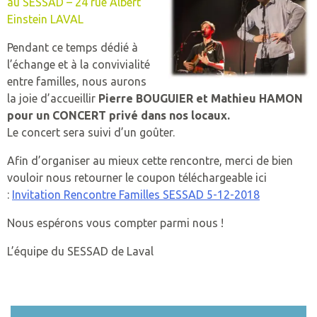
au SESSAD – 24 rue Albert
ESPACE ENTREPRISES
Einstein LAVAL
ADMISSION
MISSION
NOS PARTENAIRES
LEXIQUE
SCOLARISER
L’HÉBERGEMENT ET ACCOMPAGNEMENT
INDEX EGALITÉ PROFESSIONNELLE
PRESTATIONS
CONTACTEZ-NOUS
Pendant ce temps dédié à
LEXIQUE UNAPEI
ÉTABLISSEMENTS
ADMISSION
MISSION
PRÉSENTATION DES PRESTATIONS
TRAVAILLER
LE TRAVAIL ADAPTÉ
AIDE À L’INSERTION EN ENTREPRISE
NOS COORDONNÉES
l’échange et à la convivialité
ADULTES
UEM – ECOLE MATERNELLE
entre familles, nous aurons
LEXIQUE UNAPEI
PROFESSIONNELS
ÉTABLISSEMENTS
ADMISSION
MISSION
HORTICULTURE
LA RETRAITE
LE TRAVAIL PROTÉGÉ
POLITIQUE FISCALE
PLAINTE ET RÉCLAMATION
la joie d’accueillir
Pierre BOUGUIER et Mathieu HAMON
FAMILLES
CAFS CENTRE D’ACCUEIL F
C2A
pour un CONCERT privé dans nos locaux.
LEXIQUE UNAPEI
PROFESSIONNELS
ÉTABLISSEMENTS
RECRUTEMENT
MISSION
MENUISERIE
HABITER
TAXE D’APPRENTISSAGE
COMITÉ ETHIQUE
Le concert sera suivi d’un goûter.
ENFANTS
SATED CHÂTEAU GONTIE
C2A
LOGAC BECK
PROFESSIONNELS
ENTREPRISES ADAPTÉES
ADMISSION
SOUS-TRAITANCE INDUSTRIELLE
NOUS AUSSI – DÉLÉGATION DÉPARTEMENTA
Afin d’organiser au mieux cette rencontre, merci de bien
FAIRE UN DON
SEES – IME JB MESSAGER
F.A.M. L’ETAPE
vouloir nous retourner le coupon téléchargeable ici
PROFESSIONNELS
ÉTABLISSEMENTS
NETTOYAGE INDUSTRIEL
:
Invitation Rencontre Familles SESSAD 5-12-2018
ADHÉSION
SEES – IME LA MAILLARDI
LOGAC LA MAZURE
SAESAT
PROFESSIONNELS
INTERVENTION EN ENTREPRISE
Nous espérons vous compter parmi nous !
SIPFP – IME JB MESSAGER
RESIDENCE DU 8 MAI
ESAT « LES ESPACES »
RESTAURATION
L’équipe du SESSAD de Laval
SIPFP – IME LA MAILLARD
RÉSIDENCE LA MAZURE
ESAT « LE GÉNETEIL »
TRAITEUR
SESSAD LAVAL
SAVS
TOUCHES GOURMANDES