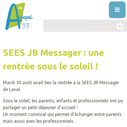
Skip
to
content
ENTREPRISES
SEES JB Messager : une
L’ASSOCIATION
PRÉSENTATION
rentrée sous le soleil !
LE HANDICAP MENTAL
PROJET ASSOCIATIF
DÉFINITION
ACTUALITÉS
Mardi 30 août avait lieu la rentrée à la SEES JB Messager
STRUCTURE ORGANISATIONNELLE
ORIGINE
de Laval.
VOS DROITS ET AIDES
Sous le soleil, les parents, enfants et professionnels ont pu
ÉTABLISSEMENTS
DIAGNOSTIC
AIDES
NOS PRESTATIONS ET SERVICES
partager un petit-déjeuner d’accueil !
LA VIE ASSOCIATIVE
VIVRE AVEC
DROITS
L’ÉDUCATION SPÉCIALISÉE ET PRÉPROFESS
Un moment convivial qui permet d’échanger entre parents
TRAVAILLER À L’ADAPEI53
mais aussi avec les professionnels.
INFO’ASSO
MISSION
PUBLICATIONS
FAQ
RECONNAITRE LE HANDICAP
L’ACCUEIL DE JOUR
OFFRES D’EMPLOI