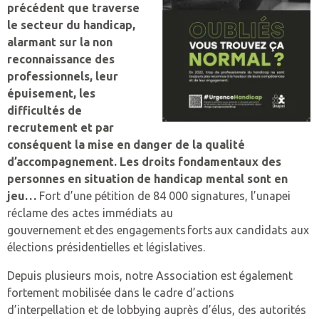
ESPACE ENTREPRISES
précédent que traverse
ADMISSION
MISSION
le secteur du handicap,
NOS PARTENAIRES
LEXIQUE
SCOLARISER
L’HÉBERGEMENT ET ACCOMPAGNEMENT
INDEX EGALITÉ PROFESSIONNELLE
PRESTATIONS
CONTACTEZ-NOUS
alarmant sur la
non
LEXIQUE UNAPEI
ÉTABLISSEMENTS
ADMISSION
MISSION
PRÉSENTATION DES PRESTATIONS
reconnaissance des
TRAVAILLER
LE TRAVAIL ADAPTÉ
AIDE À L’INSERTION EN ENTREPRISE
NOS COORDONNÉES
ADULTES
professionnels, leur
UEM – ECOLE MATERNELLE
LEXIQUE UNAPEI
PROFESSIONNELS
ÉTABLISSEMENTS
ADMISSION
MISSION
HORTICULTURE
épuisement, les
LA RETRAITE
LE TRAVAIL PROTÉGÉ
POLITIQUE FISCALE
PLAINTE ET RÉCLAMATION
FAMILLES
difficultés de
CAFS CENTRE D’ACCUEIL F
C2A
LEXIQUE UNAPEI
PROFESSIONNELS
ÉTABLISSEMENTS
RECRUTEMENT
MISSION
MENUISERIE
HABITER
TAXE D’APPRENTISSAGE
COMITÉ ETHIQUE
recrutement et par
ENFANTS
SATED CHÂTEAU GONTIE
C2A
LOGAC BECK
conséquent la mise en danger de la qualité
PROFESSIONNELS
ENTREPRISES ADAPTÉES
ADMISSION
SOUS-TRAITANCE INDUSTRIELLE
NOUS AUSSI – DÉLÉGATION DÉPARTEMENTA
d’accompagnement. Les droits fondamentaux des
FAIRE UN DON
SEES – IME JB MESSAGER
F.A.M. L’ETAPE
personnes en situation de handicap mental sont en
PROFESSIONNELS
ÉTABLISSEMENTS
NETTOYAGE INDUSTRIEL
jeu…
Fort d’une pétition de 84 000 signatures, l’unapei
ADHÉSION
SEES – IME LA MAILLARDI
LOGAC LA MAZURE
SAESAT
réclame des actes immédiats au
PROFESSIONNELS
INTERVENTION EN ENTREPRISE
gouvernement et des engagements forts aux candidats aux
SIPFP – IME JB MESSAGER
RESIDENCE DU 8 MAI
ESAT « LES ESPACES »
élections présidentielles et législatives.
RESTAURATION
SIPFP – IME LA MAILLARD
RÉSIDENCE LA MAZURE
ESAT « LE GÉNETEIL »
TRAITEUR
Depuis plusieurs mois, notre Association est également
fortement mobilisée dans le cadre d’actions
SESSAD LAVAL
SAVS
TOUCHES GOURMANDES
d’interpellation et de lobbying auprès d’élus, des autorités