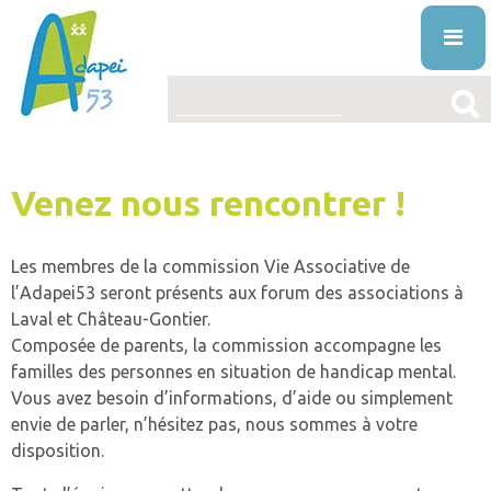
Skip
to
content
ENTREPRISES
Venez nous rencontrer !
L’ASSOCIATION
PRÉSENTATION
LE HANDICAP MENTAL
Les membres de la commission Vie Associative de
PROJET ASSOCIATIF
DÉFINITION
l’Adapei53 seront présents aux forum des associations à
ACTUALITÉS
Laval et Château-Gontier.
STRUCTURE ORGANISATIONNELLE
ORIGINE
Composée de parents, la commission accompagne les
VOS DROITS ET AIDES
familles des personnes en situation de handicap mental.
ÉTABLISSEMENTS
DIAGNOSTIC
AIDES
Vous avez besoin d’informations, d’aide ou simplement
NOS PRESTATIONS ET SERVICES
envie de parler, n’hésitez pas, nous sommes à votre
LA VIE ASSOCIATIVE
VIVRE AVEC
DROITS
L’ÉDUCATION SPÉCIALISÉE ET PRÉPROFESS
disposition.
TRAVAILLER À L’ADAPEI53
INFO’ASSO
MISSION
PUBLICATIONS
FAQ
RECONNAITRE LE HANDICAP
L’ACCUEIL DE JOUR
OFFRES D’EMPLOI