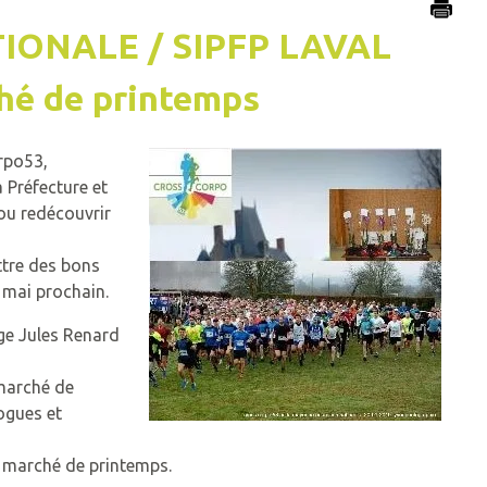
IONALE / SIPFP LAVAL
ché de printemps
orpo53,
 Préfecture et
ou redécouvrir
ttre des bons
 mai prochain.
ège Jules Renard
 marché de
logues et
u marché de printemps.