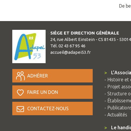
De be
SIÈGE ET DIRECTION GÉNÉRALE
">
24, rue Albert Einstein - CS 81435 - 5301
Tél. 02 43 67 95 46
accueil@adapei53.fr
>
L’Associa
ADHÉRER
- Histoire et 
- Projet assoc
FAIRE UN DON
- Structure o
- Établissem
- Publication
CONTACTEZ-NOUS
- Actualités
>
Le handi