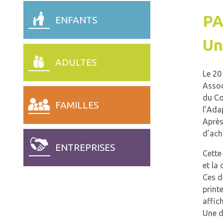
PA
ENFANTS
Un
ADULTES
Le 20
Assoc
du Co
FAMILLES
l’Ada
Après
d’ach
ENTREPRISES
Cette
et la
Ces d
print
affic
Une d