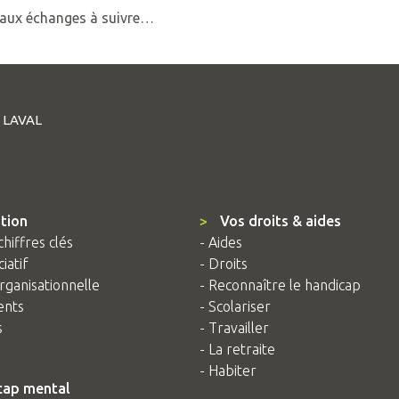
aux échanges à suivre…
4 LAVAL
tion
>
Vos droits & aides
chiffres clés
- Aides
iatif
- Droits
rganisationnelle
- Reconnaître le handicap
ents
- Scolariser
s
- Travailler
- La retraite
- Habiter
cap mental